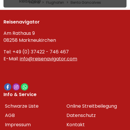
Reiseziele
Home
Flughafen
Bento Goncalves
Reisenavigator
Am Rathaus 9
08258 Markneukirchen
Tel: +49 (0) 37422 - 746 467
E-Mail:
info@reisenavigator.com
Info & Service
Schwarze Liste
Online Streitbeilegung
AGB
Datenschutz
Impressum
Kontakt