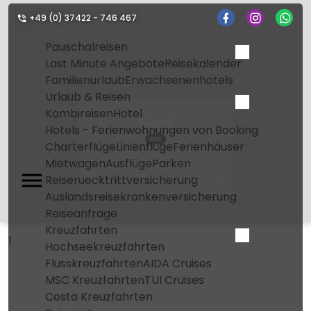
+49 (0) 37422 - 746 467
Pauschalreisen
Last Minute Angebote
Reisekalender
Familienurlaub
Erwachsenenhotels
Urlaub & Reisen
Kombireisen
Hotel
Beni
Hotels - Ferienwohnungen von Booking
BNC
Charterflüge
Linienflüge
Ferienhäuser
Mietwagen
Ausflüge
Parken
Home
Flughafen
Beni
Reiseruecktrittversicherung
Auslandsreisekrankenversicherung
Reiseanfrage
Kreuzfahrten
1
Hochseekreuzfahrten
Flusskreuzfahrten
AIDA Cruises
MSC Kreuzfahrten
TUI Cruises
Costa Kreuzfahrten