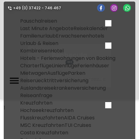
+49 (0) 37422 - 746 467
Pauschalreisen
Last Minute Angebote
Reisekalender
Familienurlaub
Erwachsenenhotels
Urlaub & Reisen
Kombireisen
Hotel
Benbecula
Hotels - Ferienwohnungen von Booking
BEB
Charterflüge
Linienflüge
Ferienhäuser
Mietwagen
Ausflüge
Parken
Home
Flughafen
Benbecula
Reiseruecktrittversicherung
Auslandsreisekrankenversicherung
Reiseanfrage
Kreuzfahrten
1
Hochseekreuzfahrten
Flusskreuzfahrten
AIDA Cruises
MSC Kreuzfahrten
TUI Cruises
Costa Kreuzfahrten