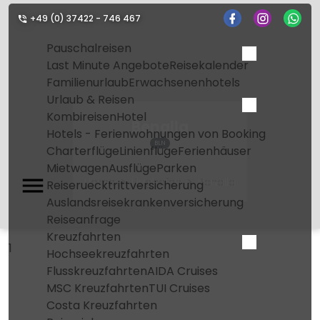
+49 (0) 37422 - 746 467
Pauschalreisen
Last Minute Angebote
Reisekalender
Familienurlaub
Erwachsenenhotels
Urlaub & Reisen
Kombireisen
Hotel
Benalla
Hotels - Ferienwohnungen von Booking
BLN
Charterflüge
Linienflüge
Ferienhäuser
Mietwagen
Ausflüge
Parken
Home
Flughafen
Benalla
Reiseruecktrittversicherung
Auslandsreisekrankenversicherung
Reiseanfrage
Kreuzfahrten
1
Hochseekreuzfahrten
Flusskreuzfahrten
AIDA Cruises
MSC Kreuzfahrten
TUI Cruises
Costa Kreuzfahrten