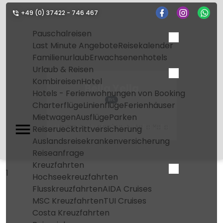
+49 (0) 37422 - 746 467
Pauschalreisen
Last Minute Angebote
Reisekalender
Familienurlaub
Erwachsenenhotels
Urlaub & Reisen
Kombireisen
Hotel
Bella Yella
Hotels - Ferienwohnungen von Booking
BYL
Charterflüge
Linienflüge
Ferienhäuser
Mietwagen
Ausflüge
Parken
Home
Flughafen
Bella Yella
Reiseruecktrittversicherung
Auslandsreisekrankenversicherung
Reiseanfrage
Kreuzfahrten
1
Hochseekreuzfahrten
Flusskreuzfahrten
AIDA Cruises
MSC Kreuzfahrten
TUI Cruises
Costa Kreuzfahrten