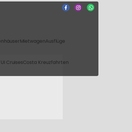
enhäuser
Mietwagen
Ausflüge
UI Cruises
Costa Kreuzfahrten