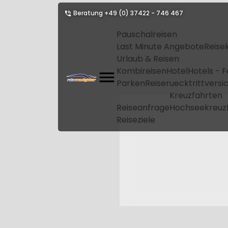
Beratung
+49 (0) 37422 - 746 467
Pauschalreisen
Last Minute Angebote
Reise
Urlaub & Reisen
Kombireisen
Hotel
Hotels - 
Parken
Reiseruecktrittvers
Kreuzfahrten
Reiseanfrage
Hochseekreuz
Reiseziele