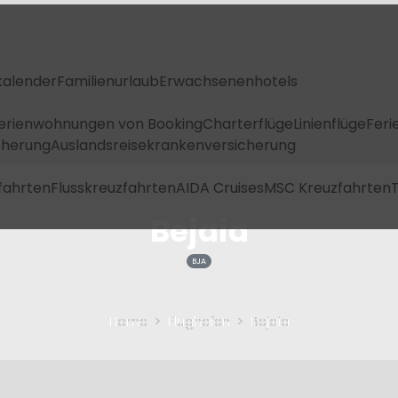
kalender
Familienurlaub
Erwachsenenhotels
Ferienwohnungen von Booking
Charterflüge
Linienflüge
Feri
icherung
Auslandsreisekrankenversicherung
fahrten
Flusskreuzfahrten
AIDA Cruises
MSC Kreuzfahrten
T
Bejaia
BJA
Home
Flughafen
Bejaia