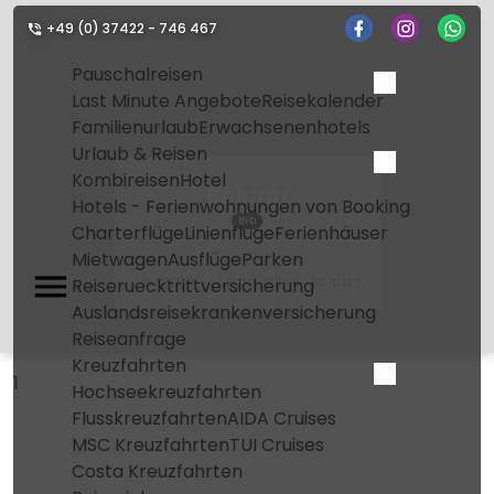
+49 (0) 37422 - 746 467
Pauschalreisen
Last Minute Angebote
Reisekalender
Familienurlaub
Erwachsenenhotels
Urlaub & Reisen
Kombireisen
Hotel
Beidah
Hotels - Ferienwohnungen von Booking
BYD
Charterflüge
Linienflüge
Ferienhäuser
Mietwagen
Ausflüge
Parken
Home
Flughafen
Beidah
Reiseruecktrittversicherung
Auslandsreisekrankenversicherung
Reiseanfrage
Kreuzfahrten
1
Hochseekreuzfahrten
Flusskreuzfahrten
AIDA Cruises
MSC Kreuzfahrten
TUI Cruises
Costa Kreuzfahrten