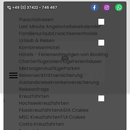
+49 (0) 37422 - 746 467
Pauschalreisen
Last Minute Angebote
Reisekalender
Familienurlaub
Erwachsenenhotels
Urlaub & Reisen
Kombireisen
Hotel
Beaver Falls
Hotels - Ferienwohnungen von Booking
BFP
Charterflüge
Linienflüge
Ferienhäuser
Mietwagen
Ausflüge
Parken
Home
Flughafen
Beaver Falls
Reiseruecktrittversicherung
Auslandsreisekrankenversicherung
Reiseanfrage
Kreuzfahrten
1
Hochseekreuzfahrten
Flusskreuzfahrten
AIDA Cruises
MSC Kreuzfahrten
TUI Cruises
Costa Kreuzfahrten