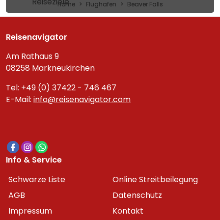
Reiseziele
Home
Flughafen
Beaver Falls
Reisenavigator
Am Rathaus 9
08258 Markneukirchen
Tel: +49 (0) 37422 - 746 467
E-Mail:
info@reisenavigator.com
Info & Service
Schwarze Liste
Online Streitbeilegung
AGB
Datenschutz
Impressum
Kontakt