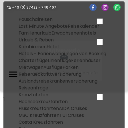
+49 (0) 37422 - 746 467
Pauschalreisen
Last Minute Angebote
Reisekalender
Familienurlaub
Erwachsenenhotels
Urlaub & Reisen
Kombireisen
Hotel
Batangafo
Hotels - Ferienwohnungen von Booking
BTG
Charterflüge
Linienflüge
Ferienhäuser
Mietwagen
Ausflüge
Parken
Home
Flughafen
Batangafo
Reiseruecktrittversicherung
Auslandsreisekrankenversicherung
Reiseanfrage
Kreuzfahrten
1
Hochseekreuzfahrten
Flusskreuzfahrten
AIDA Cruises
MSC Kreuzfahrten
TUI Cruises
Costa Kreuzfahrten