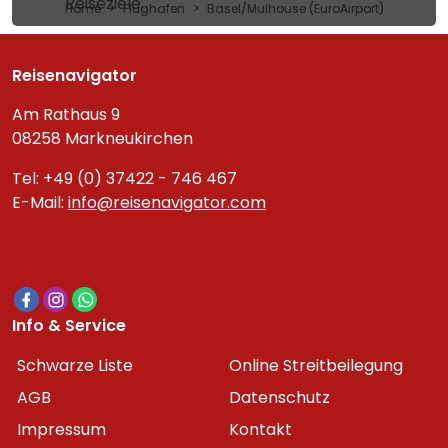
Reiseziele
Home
Flughafen
Basel/Mulhouse (EuroAirport)
Reisenavigator
Am Rathaus 9
08258 Markneukirchen
Tel: +49 (0) 37422 - 746 467
E-Mail:
info@reisenavigator.com
Info & Service
Schwarze Liste
Online Streitbeilegung
AGB
Datenschutz
Impressum
Kontakt