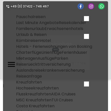
+49 (0) 37422 - 746 467
Pauschalreisen
Last Minute Angebote
Reisekalender
Familienurlaub
Erwachsenenhotels
Urlaub & Reisen
Kombireisen
Hotel
Barreirinhas
Hotels - Ferienwohnungen von Booking
BRB
Charterflüge
Linienflüge
Ferienhäuser
Mietwagen
Ausflüge
Parken
Home
Flughafen
Barreirinhas
Reiseruecktrittversicherung
Auslandsreisekrankenversicherung
Reiseanfrage
Kreuzfahrten
1
Hochseekreuzfahrten
Flusskreuzfahrten
AIDA Cruises
MSC Kreuzfahrten
TUI Cruises
Costa Kreuzfahrten