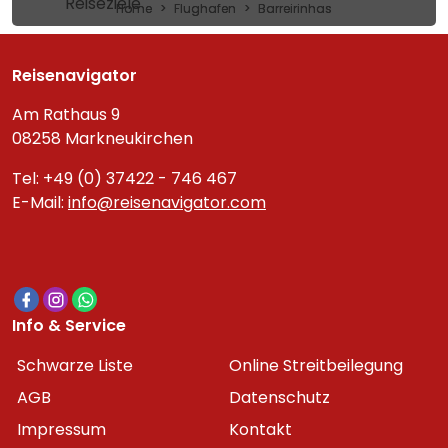
Reiseziele
Home
Flughafen
Barreirinhas
Reisenavigator
Am Rathaus 9
08258 Markneukirchen
Tel: +49 (0) 37422 - 746 467
E-Mail:
info@reisenavigator.com
Info & Service
Schwarze Liste
Online Streitbeilegung
AGB
Datenschutz
Impressum
Kontakt