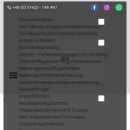
+49 (0) 37422 - 746 467
Pauschalreisen
Last Minute Angebote
Reisekalender
Familienurlaub
Erwachsenenhotels
Urlaub & Reisen
Kombireisen
Hotel
Barcelona
Hotels - Ferienwohnungen von Booking
BCN
Charterflüge
Linienflüge
Ferienhäuser
Mietwagen
Ausflüge
Parken
Home
Flughafen
Barcelona
Reiseruecktrittversicherung
Auslandsreisekrankenversicherung
Reiseanfrage
Kreuzfahrten
1
Hochseekreuzfahrten
Flusskreuzfahrten
AIDA Cruises
MSC Kreuzfahrten
TUI Cruises
Costa Kreuzfahrten