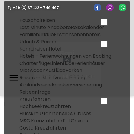
+49 (0) 37422 - 746 467
Pauschalreisen
Last Minute Angebote
Reisekalender
Familienurlaub
Erwachsenenhotels
Urlaub & Reisen
Kombireisen
Hotel
Bapi
Hotels - Ferienwohnungen von Booking
BPD
Charterflüge
Linienflüge
Ferienhäuser
Mietwagen
Ausflüge
Parken
Home
Flughafen
Bapi
Reiseruecktrittversicherung
Auslandsreisekrankenversicherung
Reiseanfrage
Kreuzfahrten
1
Hochseekreuzfahrten
Flusskreuzfahrten
AIDA Cruises
MSC Kreuzfahrten
TUI Cruises
Costa Kreuzfahrten