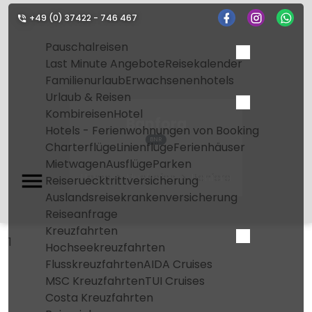
+49 (0) 37422 - 746 467
Pauschalreisen
Last Minute Angebote
Reisekalender
Familienurlaub
Erwachsenenhotels
Urlaub & Reisen
Kombireisen
Hotel
Banfora
Hotels - Ferienwohnungen von Booking
BNR
Charterflüge
Linienflüge
Ferienhäuser
Mietwagen
Ausflüge
Parken
Home
Flughafen
Banfora
Reiseruecktrittversicherung
Auslandsreisekrankenversicherung
Reiseanfrage
Kreuzfahrten
1
Hochseekreuzfahrten
Flusskreuzfahrten
AIDA Cruises
MSC Kreuzfahrten
TUI Cruises
Costa Kreuzfahrten