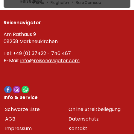
Reiseziele
Home
Flughafen
Baie Comeau
Reisenavigator
Am Rathaus 9
08258 Markneukirchen
Tel: +49 (0) 37422 - 746 467
E-Mail:
info@reisenavigator.com
Info & Service
Schwarze Liste
Online Streitbeilegung
AGB
Datenschutz
Impressum
Kontakt