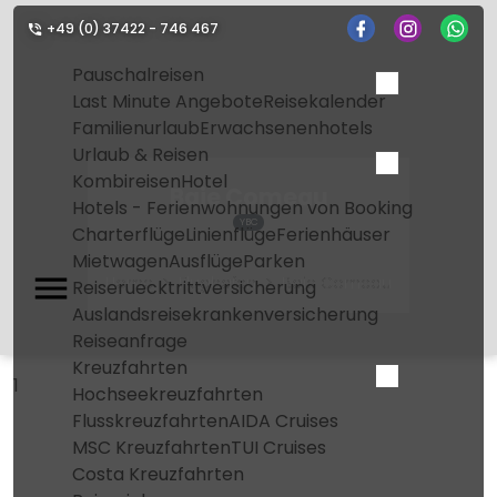
+49 (0) 37422 - 746 467
Pauschalreisen
Last Minute Angebote
Reisekalender
Familienurlaub
Erwachsenenhotels
Urlaub & Reisen
Kombireisen
Hotel
Baie Comeau
Hotels - Ferienwohnungen von Booking
YBC
Charterflüge
Linienflüge
Ferienhäuser
Mietwagen
Ausflüge
Parken
Home
Flughafen
Baie Comeau
Reiseruecktrittversicherung
Auslandsreisekrankenversicherung
Reiseanfrage
Kreuzfahrten
1
Hochseekreuzfahrten
Flusskreuzfahrten
AIDA Cruises
MSC Kreuzfahrten
TUI Cruises
Costa Kreuzfahrten