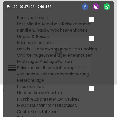
+49 (0) 37422 - 746 467
Pauschalreisen
Last Minute Angebote
Reisekalender
Familienurlaub
Erwachsenenhotels
Urlaub & Reisen
Kombireisen
Hotel
Badajoz
Hotels - Ferienwohnungen von Booking
BJZ
Charterflüge
Linienflüge
Ferienhäuser
Mietwagen
Ausflüge
Parken
Home
Flughafen
Badajoz
Reiseruecktrittversicherung
Auslandsreisekrankenversicherung
Reiseanfrage
Kreuzfahrten
1
Hochseekreuzfahrten
Flusskreuzfahrten
AIDA Cruises
MSC Kreuzfahrten
TUI Cruises
Costa Kreuzfahrten