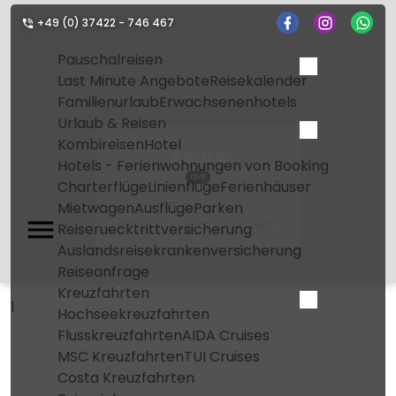
+49 (0) 37422 - 746 467
Pauschalreisen
Last Minute Angebote
Reisekalender
Familienurlaub
Erwachsenenhotels
Urlaub & Reisen
Kombireisen
Hotel
Avare
Hotels - Ferienwohnungen von Booking
QVP
Charterflüge
Linienflüge
Ferienhäuser
Mietwagen
Ausflüge
Parken
Home
Flughafen
Avare
Reiseruecktrittversicherung
Auslandsreisekrankenversicherung
Reiseanfrage
Kreuzfahrten
1
Hochseekreuzfahrten
Flusskreuzfahrten
AIDA Cruises
MSC Kreuzfahrten
TUI Cruises
Costa Kreuzfahrten