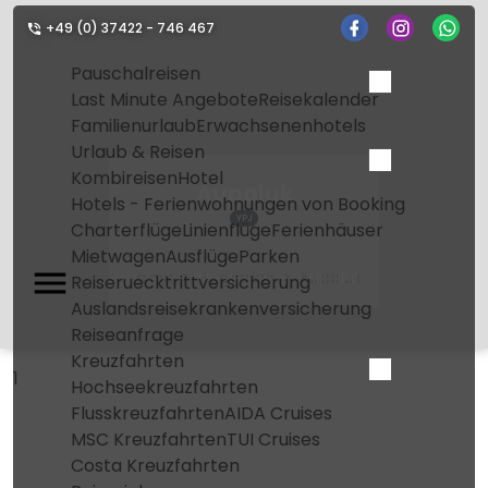
+49 (0) 37422 - 746 467
Pauschalreisen
Last Minute Angebote
Reisekalender
Familienurlaub
Erwachsenenhotels
Urlaub & Reisen
Kombireisen
Hotel
Aupaluk
Hotels - Ferienwohnungen von Booking
YPJ
Charterflüge
Linienflüge
Ferienhäuser
Mietwagen
Ausflüge
Parken
Home
Flughafen
Aupaluk
Reiseruecktrittversicherung
Auslandsreisekrankenversicherung
Reiseanfrage
Kreuzfahrten
1
Hochseekreuzfahrten
Flusskreuzfahrten
AIDA Cruises
MSC Kreuzfahrten
TUI Cruises
Costa Kreuzfahrten