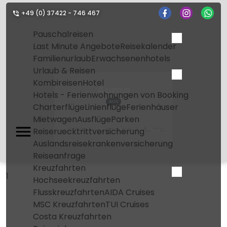
+49 (0) 37422 - 746 467
Pauschalreisen
Last Minute Angebote
Reisekalender
Familienurlaub
Erwachsenenhotels
Urlaub & Reisen
Kombireisen
Hotel
Aumo
Hotels - Ferienwohnungen von Booking
AUV
Charterflüge
Linienflüge
Ferienhäuser
Mietwagen
Ausflüge
Parken
Home
Flughafen
Aumo
Reiseruecktrittversicherung
Auslandsreisekrankenversicherung
Reiseanfrage
Kreuzfahrten
1
Hochseekreuzfahrten
Flusskreuzfahrten
AIDA Cruises
MSC Kreuzfahrten
TUI Cruises
Costa Kreuzfahrten