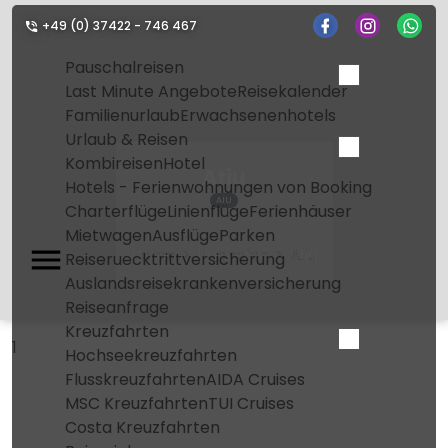
+49 (0) 37422 - 746 467
Pauschalreisen
Last Minute Angebote
Reisekalender
Familienurlaub
Erwachsenenhotels
Urlaub & Reisen
Kombireisen
Hotel
Atiu
Hotels - Ferienwohnungen von Booking
AIU
Charterflüge
Linienflüge
Ferienhäuser
Mietwagen
Ausflüge
Parken
Home
Flughafen
Atiu
Reiseruecktrittversicherung
Auslandsreisekrankenversicherung
Reiseanfrage
Kreuzfahrten
1
Hochseekreuzfahrten
Flusskreuzfahrten
AIDA Cruises
MSC Kreuzfahrten
TUI Cruises
Costa Kreuzfahrten