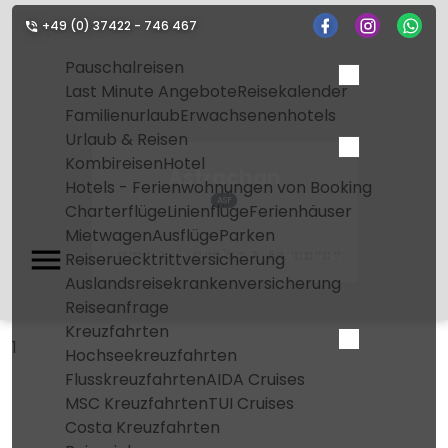
+49 (0) 37422 - 746 467
Pauschalreisen
Last Minute Angebote
Reisekalender
Familienurlaub
Erwachsenenhotels
Urlaub & Reisen
Kombireisen
Hotel
Astrachan
Hotels - Ferienwohnungen von Booking
ASF
Charterflüge
Linienflüge
Ferienhäuser
Mietwagen
Ausflüge
Parken
Home
Flughafen
Astrachan
Reiseruecktrittversicherung
Auslandsreisekrankenversicherung
Reiseanfrage
Kreuzfahrten
1
Hochseekreuzfahrten
Flusskreuzfahrten
AIDA Cruises
MSC Kreuzfahrten
TUI Cruises
Costa Kreuzfahrten