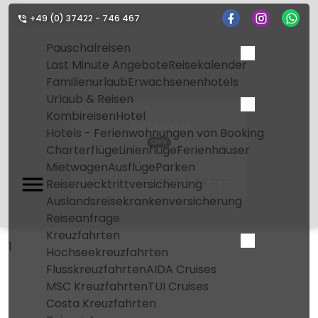
+49 (0) 37422 - 746 467
Pauschalreisen
Last Minute Angebote
Reisekalender
Familienurlaub
Erwachsenenhotels
Urlaub & Reisen
Kombireisen
Hotel
Astorga
Hotels - Ferienwohnungen von Booking
QWN
Charterflüge
Linienflüge
Ferienhäuser
Mietwagen
Ausflüge
Parken
Home
Flughafen
Astorga
Reiseruecktrittversicherung
Auslandsreisekrankenversicherung
Reiseanfrage
Kreuzfahrten
1
Hochseekreuzfahrten
Flusskreuzfahrten
AIDA Cruises
MSC Kreuzfahrten
TUI Cruises
Costa Kreuzfahrten