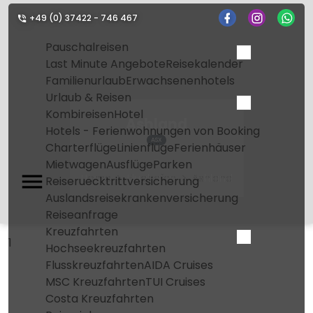
+49 (0) 37422 - 746 467
Pauschalreisen
Last Minute Angebote
Reisekalender
Familienurlaub
Erwachsenenhotels
Urlaub & Reisen
Kombireisen
Hotel
Ashland
Hotels - Ferienwohnungen von Booking
ASX
Charterflüge
Linienflüge
Ferienhäuser
Mietwagen
Ausflüge
Parken
Home
Flughafen
Ashland
Reiseruecktrittversicherung
Auslandsreisekrankenversicherung
Reiseanfrage
Kreuzfahrten
1
Hochseekreuzfahrten
Flusskreuzfahrten
AIDA Cruises
MSC Kreuzfahrten
TUI Cruises
Costa Kreuzfahrten