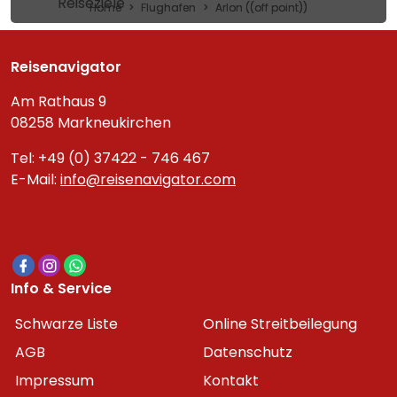
Reiseziele
Home
Flughafen
Arlon ((off point))
Reisenavigator
Am Rathaus 9
08258 Markneukirchen
Tel: +49 (0) 37422 - 746 467
E-Mail:
info@reisenavigator.com
Info & Service
Schwarze Liste
Online Streitbeilegung
AGB
Datenschutz
Impressum
Kontakt