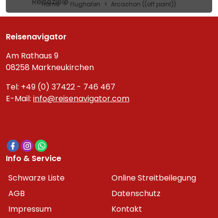
Reiseziele
Home
Flughafen
Arcachon ((off point))
Reisenavigator
Am Rathaus 9
08258 Markneukirchen
Tel: +49 (0) 37422 - 746 467
E-Mail:
info@reisenavigator.com
Info & Service
Schwarze Liste
Online Streitbeilegung
AGB
Datenschutz
Impressum
Kontakt