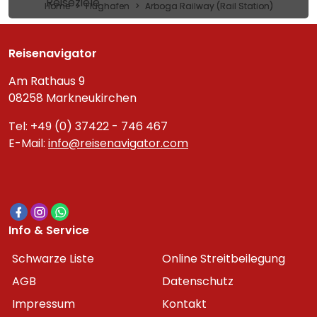
Reiseziele
Home
Flughafen
Arboga Railway (Rail Station)
Reisenavigator
Am Rathaus 9
08258 Markneukirchen
Tel: +49 (0) 37422 - 746 467
E-Mail:
info@reisenavigator.com
Info & Service
Schwarze Liste
Online Streitbeilegung
AGB
Datenschutz
Impressum
Kontakt