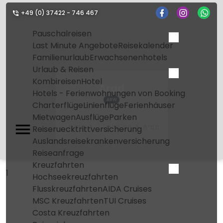
+49 (0) 37422 - 746 467
Pauschalreisen
Last Minute Angebote
Reisekalender
Familienurlaub
Erwachsenenhotels
Urlaub & Reisen
Kombireisen
Hotel
Arad
Hotels - Ferienwohnungen von Booking
ARW
Charterflüge
Linienflüge
Ferienhäuser
Mietwagen
Ausflüge
Parken
Home
Flughafen
Arad
Reiseruecktrittversicherung
Auslandsreisekrankenversicherung
Reiseanfrage
Kreuzfahrten
1
Hochseekreuzfahrten
Flusskreuzfahrten
AIDA Cruises
MSC Kreuzfahrten
TUI Cruises
Costa Kreuzfahrten