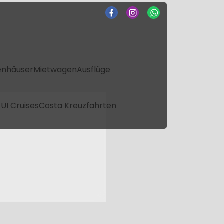
enhäuser
Mietwagen
Ausflüge
UI Cruises
Costa Kreuzfahrten