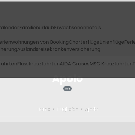
kalender
Familienurlaub
Erwachsenenhotels
Ferienwohnungen von Booking
Charterflüge
Linienflüge
Feri
icherung
Auslandsreisekrankenversicherung
fahrten
Flusskreuzfahrten
AIDA Cruises
MSC Kreuzfahrten
T
Apolo
APB
Home
Flughafen
Apolo