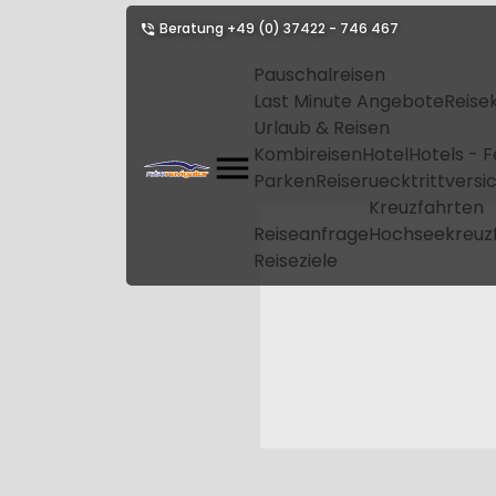
Beratung
+49 (0) 37422 - 746 467
Pauschalreisen
Last Minute Angebote
Reise
Urlaub & Reisen
Kombireisen
Hotel
Hotels - 
Parken
Reiseruecktrittvers
Kreuzfahrten
Reiseanfrage
Hochseekreuz
Reiseziele