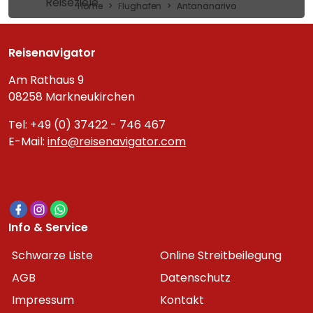
Reiseziele
Home
Flughafen
Antananarivo
Reisenavigator
Am Rathaus 9
08258 Markneukirchen
Tel: +49 (0) 37422 - 746 467
E-Mail:
info@reisenavigator.com
Info & Service
Schwarze Liste
Online Streitbeilegung
AGB
Datenschutz
Impressum
Kontakt