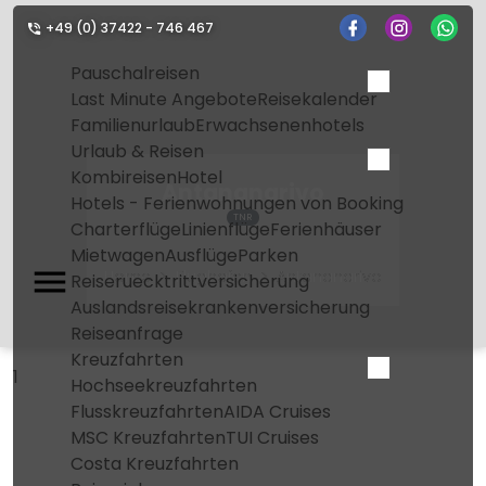
+49 (0) 37422 - 746 467
Pauschalreisen
Last Minute Angebote
Reisekalender
Familienurlaub
Erwachsenenhotels
Urlaub & Reisen
Kombireisen
Hotel
Antananarivo
Hotels - Ferienwohnungen von Booking
TNR
Charterflüge
Linienflüge
Ferienhäuser
Mietwagen
Ausflüge
Parken
Home
Flughafen
Antananarivo
Reiseruecktrittversicherung
Auslandsreisekrankenversicherung
Reiseanfrage
Kreuzfahrten
1
Hochseekreuzfahrten
Flusskreuzfahrten
AIDA Cruises
MSC Kreuzfahrten
TUI Cruises
Costa Kreuzfahrten