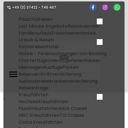
+49 (0) 37422 - 746 467
Pauschalreisen
Last Minute Angebote
Reisekalender
Familienurlaub
Erwachsenenhotels
Urlaub & Reisen
Kombireisen
Hotel
Ankorefo
Hotels - Ferienwohnungen von Booking
WOR
Charterflüge
Linienflüge
Ferienhäuser
Mietwagen
Ausflüge
Parken
Home
Flughafen
Ankorefo
Reiseruecktrittversicherung
Auslandsreisekrankenversicherung
Reiseanfrage
Kreuzfahrten
1
Hochseekreuzfahrten
Flusskreuzfahrten
AIDA Cruises
MSC Kreuzfahrten
TUI Cruises
Costa Kreuzfahrten