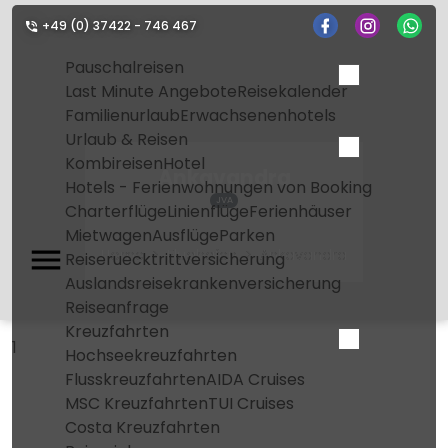
+49 (0) 37422 - 746 467
Pauschalreisen
Last Minute Angebote
Reisekalender
Familienurlaub
Erwachsenenhotels
Urlaub & Reisen
Kombireisen
Hotel
Ankavandra
Hotels - Ferienwohnungen von Booking
JVA
Charterflüge
Linienflüge
Ferienhäuser
Mietwagen
Ausflüge
Parken
Home
Flughafen
Ankavandra
Reiseruecktrittversicherung
Auslandsreisekrankenversicherung
Reiseanfrage
Kreuzfahrten
1
Hochseekreuzfahrten
Flusskreuzfahrten
AIDA Cruises
MSC Kreuzfahrten
TUI Cruises
Costa Kreuzfahrten