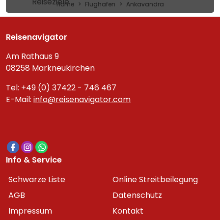
Reiseziele
Home
Flughafen
Ankavandra
Reisenavigator
Am Rathaus 9
08258 Markneukirchen
Tel: +49 (0) 37422 - 746 467
E-Mail:
info@reisenavigator.com
Info & Service
Schwarze Liste
Online Streitbeilegung
AGB
Datenschutz
Impressum
Kontakt