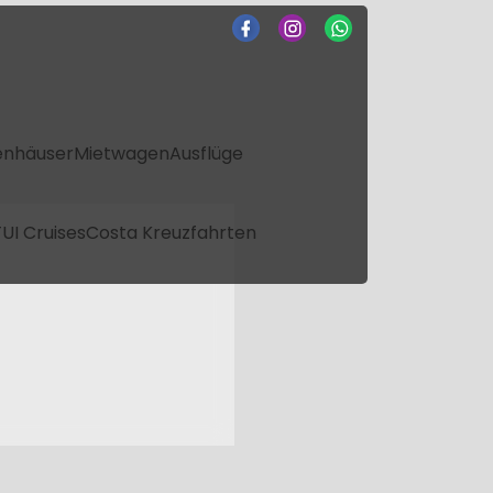
enhäuser
Mietwagen
Ausflüge
UI Cruises
Costa Kreuzfahrten