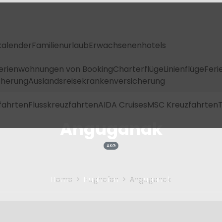
kalender
Familienurlaub
Erwachsenenhotels
Ferienwohnungen von Booking
Charterflüge
Linienflüge
Feri
icherung
Auslandsreisekrankenversicherung
fahrten
Flusskreuzfahrten
AIDA Cruises
MSC Kreuzfahrten
T
Anguganak
AKG
Home
Flughafen
Anguganak