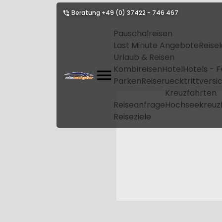
Beratung
+49 (0) 37422 - 746 467
Pauschalreisen
Last Minute Angebote
Reise
Urlaub & Reisen
Kombireisen
Hotel
Hotels - 
Parken
Reiseruecktrittvers
Kreuzfahrten
Reiseanfrage
Hochseekreuz
Reiseziele