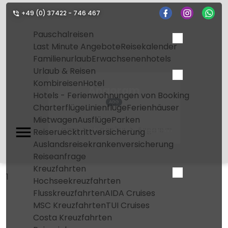
+49 (0) 37422 - 746 467
Pauschalreisen
Last Minute Angebote
Reisekalender
Familienurlaub
Erwachsenenhotels
Urlaub & Reisen
Kombireisen
Hotel
Angoram
Hotels - Ferienwohnungen von Booking
AGG
Charterflüge
Linienflüge
Ferienhäuser
Mietwagen
Ausflüge
Parken
Home
Flughafen
Angoram
Reiseruecktrittversicherung
Auslandsreisekrankenversicherung
Reiseanfrage
Kreuzfahrten
1
Hochseekreuzfahrten
Flusskreuzfahrten
AIDA Cruises
MSC Kreuzfahrten
TUI Cruises
Costa Kreuzfahrten