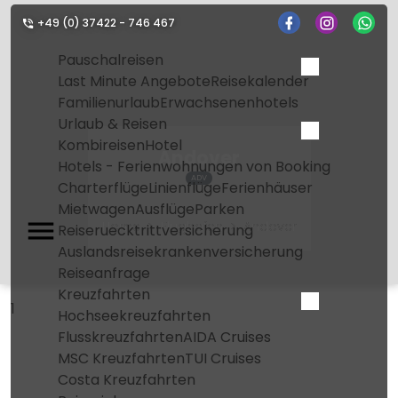
+49 (0) 37422 - 746 467
Pauschalreisen
Last Minute Angebote
Reisekalender
Familienurlaub
Erwachsenenhotels
Urlaub & Reisen
Kombireisen
Hotel
Andover
Hotels - Ferienwohnungen von Booking
ADV
Charterflüge
Linienflüge
Ferienhäuser
Mietwagen
Ausflüge
Parken
Home
Flughafen
Andover
Reiseruecktrittversicherung
Auslandsreisekrankenversicherung
Reiseanfrage
Kreuzfahrten
1
Hochseekreuzfahrten
Flusskreuzfahrten
AIDA Cruises
MSC Kreuzfahrten
TUI Cruises
Costa Kreuzfahrten