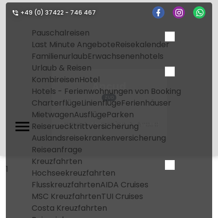
+49 (0) 37422 - 746 467
Pauschalreisen
Last Minute Angebote
Reisekalender
Familienurlaub
Erwachsenenhotels
Urlaub & Reisen
Kombireisen
Hotel
Ancud
Hotels - Ferienwohnungen von Booking
ZUD
Charterflüge
Linienflüge
Ferienhäuser
Mietwagen
Ausflüge
Parken
Home
Flughafen
Ancud
Reiseruecktrittversicherung
Auslandsreisekrankenversicherung
Reiseanfrage
Kreuzfahrten
1
Hochseekreuzfahrten
Flusskreuzfahrten
AIDA Cruises
MSC Kreuzfahrten
TUI Cruises
Costa Kreuzfahrten