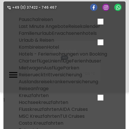
+49 (0) 37422 - 746 467
Pauschalreisen
Last Minute Angebote
Reisekalender
Familienurlaub
Erwachsenenhotels
Urlaub & Reisen
Kombireisen
Hotel
Ancona
Hotels - Ferienwohnungen von Booking
AOI
Charterflüge
Linienflüge
Ferienhäuser
Mietwagen
Ausflüge
Parken
Home
Flughafen
Ancona
Reiseruecktrittversicherung
Auslandsreisekrankenversicherung
Reiseanfrage
Kreuzfahrten
1
Hochseekreuzfahrten
Flusskreuzfahrten
AIDA Cruises
MSC Kreuzfahrten
TUI Cruises
Costa Kreuzfahrten