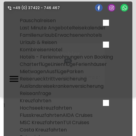
+49 (0) 37422 - 746 467
Pauschalreisen
Last Minute Angebote
Reisekalender
Familienurlaub
Erwachsenenhotels
Urlaub & Reisen
Kombireisen
Hotel
Ambler
Hotels - Ferienwohnungen von Booking
ABL
Charterflüge
Linienflüge
Ferienhäuser
Mietwagen
Ausflüge
Parken
Home
Flughafen
Ambler
Reiseruecktrittversicherung
Auslandsreisekrankenversicherung
Reiseanfrage
Kreuzfahrten
1
Hochseekreuzfahrten
Flusskreuzfahrten
AIDA Cruises
MSC Kreuzfahrten
TUI Cruises
Costa Kreuzfahrten