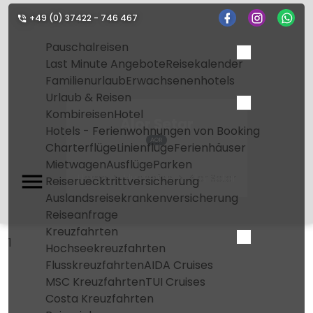
+49 (0) 37422 - 746 467
Pauschalreisen
Last Minute Angebote
Reisekalender
Familienurlaub
Erwachsenenhotels
Urlaub & Reisen
Kombireisen
Hotel
Alor Setar
Hotels - Ferienwohnungen von Booking
AOR
Charterflüge
Linienflüge
Ferienhäuser
Mietwagen
Ausflüge
Parken
Home
Flughafen
Alor Setar
Reiseruecktrittversicherung
Auslandsreisekrankenversicherung
Reiseanfrage
Kreuzfahrten
1
Hochseekreuzfahrten
Flusskreuzfahrten
AIDA Cruises
MSC Kreuzfahrten
TUI Cruises
Costa Kreuzfahrten