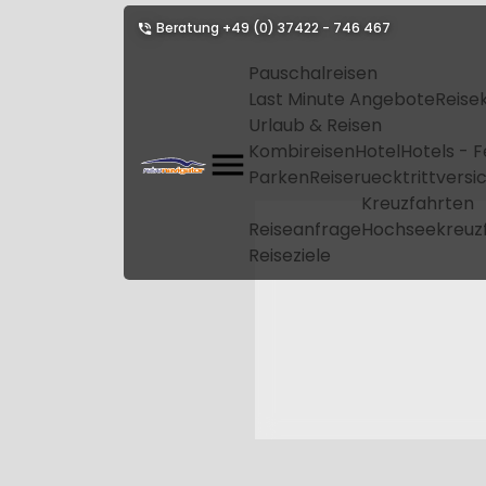
Beratung
+49 (0) 37422 - 746 467
Pauschalreisen
Last Minute Angebote
Reise
Urlaub & Reisen
Kombireisen
Hotel
Hotels - 
Parken
Reiseruecktrittvers
Kreuzfahrten
Reiseanfrage
Hochseekreuz
Reiseziele