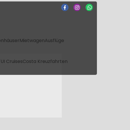
enhäuser
Mietwagen
Ausflüge
UI Cruises
Costa Kreuzfahrten