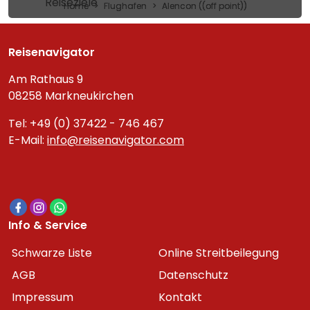
Reiseziele
Home
Flughafen
Alencon ((off point))
Reisenavigator
Am Rathaus 9
08258 Markneukirchen
Tel: +49 (0) 37422 - 746 467
E-Mail:
info@reisenavigator.com
Info & Service
Schwarze Liste
Online Streitbeilegung
AGB
Datenschutz
Impressum
Kontakt