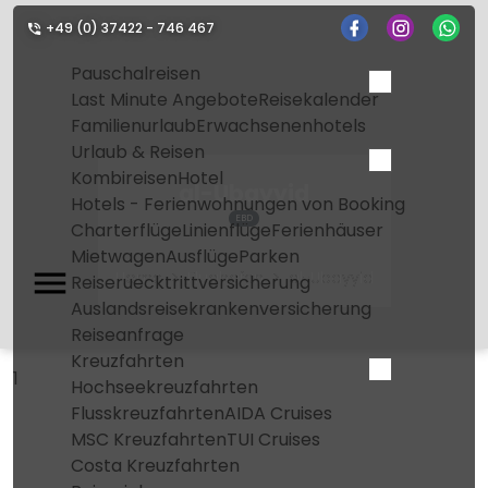
+49 (0) 37422 - 746 467
Pauschalreisen
Last Minute Angebote
Reisekalender
Familienurlaub
Erwachsenenhotels
Urlaub & Reisen
Kombireisen
Hotel
al-Ubayyid
Hotels - Ferienwohnungen von Booking
EBD
Charterflüge
Linienflüge
Ferienhäuser
Mietwagen
Ausflüge
Parken
Home
Flughafen
al-Ubayyid
Reiseruecktrittversicherung
Auslandsreisekrankenversicherung
Reiseanfrage
Kreuzfahrten
1
Hochseekreuzfahrten
Flusskreuzfahrten
AIDA Cruises
MSC Kreuzfahrten
TUI Cruises
Costa Kreuzfahrten