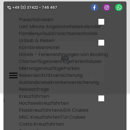
+49 (0) 37422 - 746 467
Pauschalreisen
Last Minute Angebote
Reisekalender
Familienurlaub
Erwachsenenhotels
Urlaub & Reisen
Kombireisen
Hotel
al-Fujairah
Hotels - Ferienwohnungen von Booking
FJR
Charterflüge
Linienflüge
Ferienhäuser
Mietwagen
Ausflüge
Parken
Home
Flughafen
al-Fujairah
Reiseruecktrittversicherung
Auslandsreisekrankenversicherung
Reiseanfrage
Kreuzfahrten
1
Hochseekreuzfahrten
Flusskreuzfahrten
AIDA Cruises
MSC Kreuzfahrten
TUI Cruises
Costa Kreuzfahrten