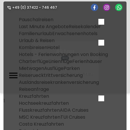
+49 (0) 37422 - 746 467
Pauschalreisen
Last Minute Angebote
Reisekalender
Familienurlaub
Erwachsenenhotels
Urlaub & Reisen
Kombireisen
Hotel
Aktau
Hotels - Ferienwohnungen von Booking
SCO
Charterflüge
Linienflüge
Ferienhäuser
Mietwagen
Ausflüge
Parken
Home
Flughafen
Aktau
Reiseruecktrittversicherung
Auslandsreisekrankenversicherung
Reiseanfrage
Kreuzfahrten
1
Hochseekreuzfahrten
Flusskreuzfahrten
AIDA Cruises
MSC Kreuzfahrten
TUI Cruises
Costa Kreuzfahrten