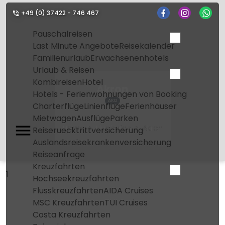
+49 (0) 37422 - 746 467
Pauschalreisen
Last Minute Angebote
Reisekalender
Familienurlaub
Erwachsenenhotels
Urlaub & Reisen
Kombireisen
Hotel
Akron
Hotels - Ferienwohnungen von Booking
AKO
Charterflüge
Linienflüge
Ferienhäuser
Mietwagen
Ausflüge
Parken
Home
Flughafen
Akron
Reiseruecktrittversicherung
Auslandsreisekrankenversicherung
Reiseanfrage
Kreuzfahrten
1
Hochseekreuzfahrten
Flusskreuzfahrten
AIDA Cruises
MSC Kreuzfahrten
TUI Cruises
Costa Kreuzfahrten