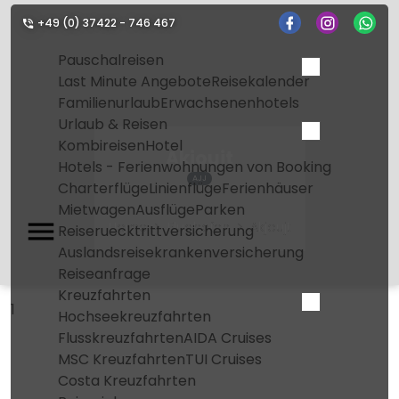
+49 (0) 37422 - 746 467
Pauschalreisen
Last Minute Angebote
Reisekalender
Familienurlaub
Erwachsenenhotels
Urlaub & Reisen
Kombireisen
Hotel
Akjoujt
Hotels - Ferienwohnungen von Booking
AJJ
Charterflüge
Linienflüge
Ferienhäuser
Mietwagen
Ausflüge
Parken
Home
Flughafen
Akjoujt
Reiseruecktrittversicherung
Auslandsreisekrankenversicherung
Reiseanfrage
Kreuzfahrten
1
Hochseekreuzfahrten
Flusskreuzfahrten
AIDA Cruises
MSC Kreuzfahrten
TUI Cruises
Costa Kreuzfahrten