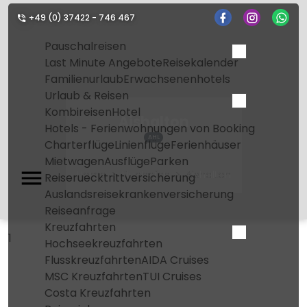
+49 (0) 37422 - 746 467
Pauschalreisen
Last Minute Angebote
Reisekalender
Familienurlaub
Erwachsenenhotels
Urlaub & Reisen
Kombireisen
Hotel
Aishalton
Hotels - Ferienwohnungen von Booking
AHL
Charterflüge
Linienflüge
Ferienhäuser
Mietwagen
Ausflüge
Parken
Home
Flughafen
Aishalton
Reiseruecktrittversicherung
Auslandsreisekrankenversicherung
Reiseanfrage
Kreuzfahrten
1
Hochseekreuzfahrten
Flusskreuzfahrten
AIDA Cruises
MSC Kreuzfahrten
TUI Cruises
Costa Kreuzfahrten