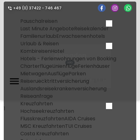
+49 (0) 37422 - 746 467
Pauschalreisen
Last Minute Angebote
Reisekalender
Familienurlaub
Erwachsenenhotels
Urlaub & Reisen
Kombireisen
Hotel
Abingdon
Hotels - Ferienwohnungen von Booking
ABG
Charterflüge
Linienflüge
Ferienhäuser
Mietwagen
Ausflüge
Parken
Home
Flughafen
Abingdon
Reiseruecktrittversicherung
Auslandsreisekrankenversicherung
Reiseanfrage
Kreuzfahrten
1
Hochseekreuzfahrten
Flusskreuzfahrten
AIDA Cruises
MSC Kreuzfahrten
TUI Cruises
Costa Kreuzfahrten