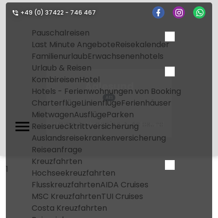
+49 (0) 37422 - 746 467
Pauschalreisen
Last Minute Angebote
Reisekalender
Familienurlaub
Erwachsenenhotels
Urlaub & Reisen
Kombireisen
Hotel
Aalesund
Hotels - Ferienwohnungen von Booking
AES
Charterflüge
Linienflüge
Ferienhäuser
Mietwagen
Ausflüge
Parken
Home
Flughafen
Aalesund
Reiseruecktrittversicherung
Auslandsreisekrankenversicherung
Reiseanfrage
Kreuzfahrten
1
Hochseekreuzfahrten
Flusskreuzfahrten
AIDA Cruises
MSC Kreuzfahrten
TUI Cruises
Costa Kreuzfahrten