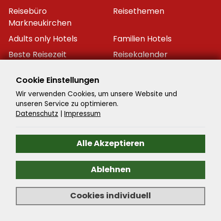
Reisebüro
Reisethemen
Markneukirchen
Adults only Hotels
Familien Hotels
Beste Reisezeit
Reisekalender
Datenschutzeinstellungen
Cookie Einstellungen
Wir verwenden Cookies, um unsere Website und
unseren Service zu optimieren.
Datenschutz
|
Impressum
Newsletter
Alle Akzeptieren
Tragen Sie sich in unserem Newsletter ein und
erhalten Sie immer als erster die neuesten
Reiseschnäppchen!
Ablehnen
Cookies individuell