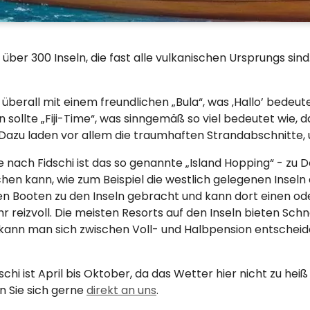
 über 300 Inseln, die fast alle vulkanischen Ursprungs sin
erall mit einem freundlichen „Bula“, was ‚Hallo’ bedeute
sollte „Fiji-Time“, was sinngemäß so viel bedeutet wie, da
azu laden vor allem die traumhaften Strandabschnitte,
se nach Fidschi ist das so genannte „Island Hopping“ - zu
uchen kann, wie zum Beispiel die westlich gelegenen Ins
nen Booten zu den Inseln gebracht und kann dort einen o
ehr reizvoll. Die meisten Resorts auf den Inseln bieten Sc
kann man sich zwischen Voll- und Halbpension entscheid
schi ist April bis Oktober, da das Wetter hier nicht zu hei
 Sie sich gerne
direkt an uns
.