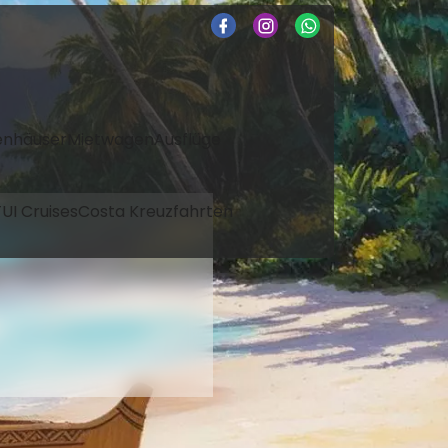
enhäuser
Mietwagen
Ausflüge
UI Cruises
Costa Kreuzfahrten