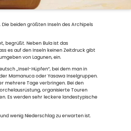
d. Die beiden größten Inseln des Archipels
t, begrüßt. Neben Bula ist das
ss es auf den Inseln keinen Zeitdruck gibt
 umgeben von Lagunen, ein.
 Deutsch „Insel-Hüpfen“, bei dem man in
eln der Mamanuca oder Yasawa Inselgruppen.
der mehrere Tage verbringen. Bei den
hnorchelausrüstung, organisierte Touren
en. Es werden sehr leckere landestypische
ß und wenig Niederschlag zu erwarten ist.