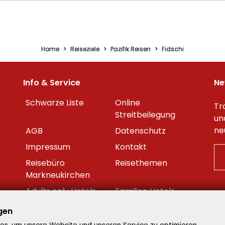
Home
Reiseziele
Pazifik Reisen
Fidschi
Info & Service
Ne
Schwarze Liste
Online
Tr
Streitbeilegung
un
ne
AGB
Datenschutz
Impressum
Kontakt
Reisebüro
Reisethemen
Markneukirchen
Adults only Hotels
Familien Hotels
Beste Reisezeit
Reisekalender
gen
Datenschutzeinstellungen