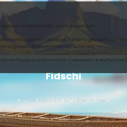
kalender
Familienurlaub
Erwachsenenhotels
Ferienwohnungen von Booking
Charterflüge
Linienflüge
Feri
icherung
Auslandsreisekrankenversicherung
fahrten
Flusskreuzfahrten
AIDA Cruises
MSC Kreuzfahrten
T
Fidschi
Home
Reiseziele
Pazifik Reisen
Fidschi