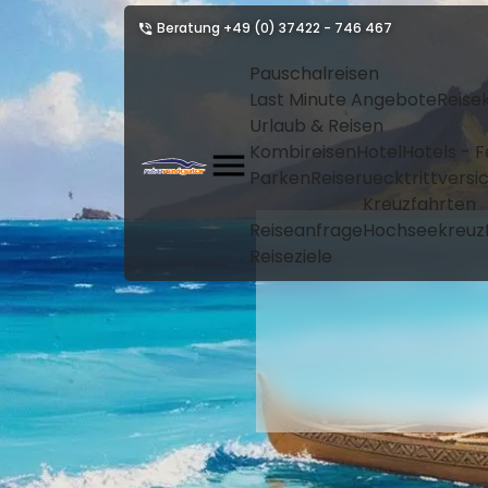
Beratung
+49 (0) 37422 - 746 467
Pauschalreisen
Last Minute Angebote
Reise
Urlaub & Reisen
Kombireisen
Hotel
Hotels - 
Parken
Reiseruecktrittvers
Kreuzfahrten
Reiseanfrage
Hochseekreuz
Reiseziele